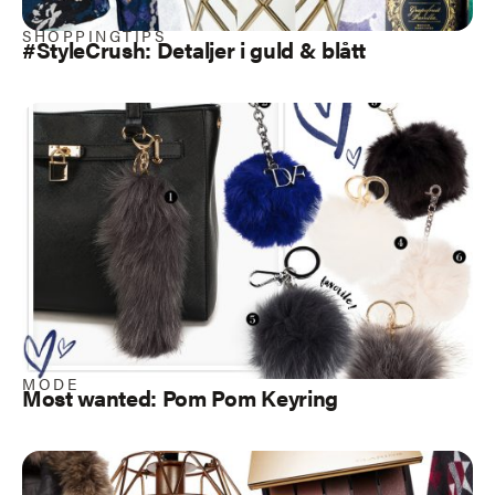
SHOPPINGTIPS
#StyleCrush:
Detaljer i guld & blått
MODE
Most wanted: Pom Pom Keyring