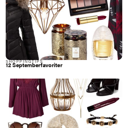
SHOPPINGTIPS
12 Septemberfavoriter