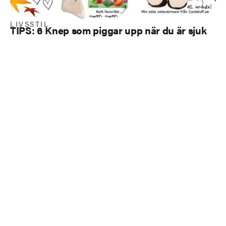
LIVSSTIL
TIPS: 6 Knep som piggar upp när du är sjuk
Load more
I
I
I
c
c
c
o
o
o