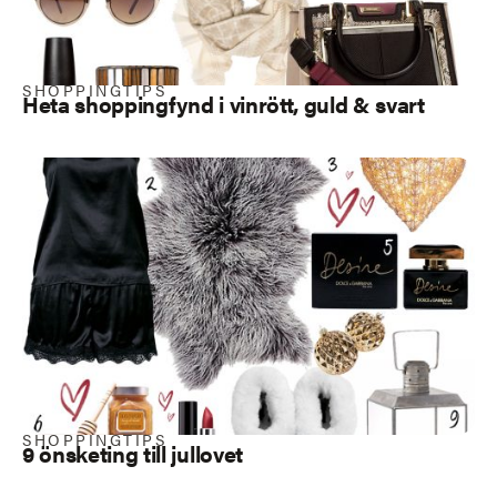
SHOPPINGTIPS
Heta shoppingfynd i vinrött, guld & svart
SHOPPINGTIPS
9 önsketing till jullovet