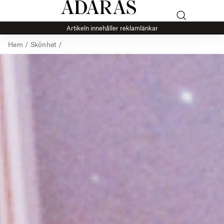
Artikeln innehåller reklamlänkar
Hem
/
Skönhet
/