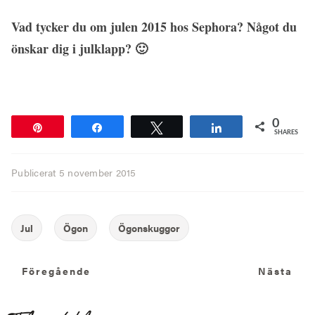
Vad tycker du om julen 2015 hos Sephora? Något du
önskar dig i julklapp? 🙂
0
Pin
Share
Tweet
Share
SHARES
Publicerat
5 november 2015
Föregående
N
Föregående
Nästa