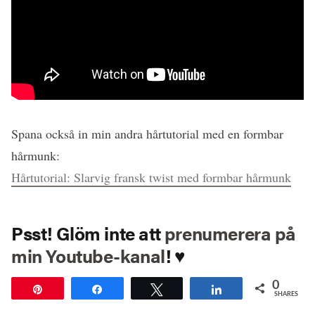
Spana också in min andra hårtutorial med en formbar
hårmunk:
Hårtutorial: Slarvig fransk twist med formbar hårmunk
Psst! Glöm inte att
prenumerera på
min Youtube-kanal
! ♥
0
Pin
Share
Tweet
Share
SHARES