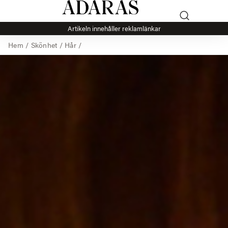
Artikeln innehåller reklamlänkar
Hem
/
Skönhet
/
Hår
/