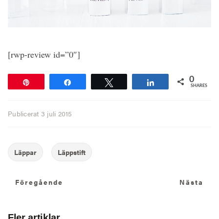
[rwp-review id=”0″]
0
Pin
Share
Tweet
Share
SHARES
Publicerat
3 juli 2015
Föregående
N
Föregående
Nästa
Fler artiklar