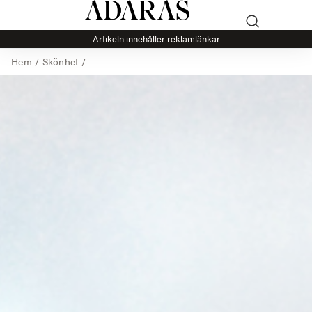
Artikeln innehåller reklamlänkar
Hem
/
Skönhet
/