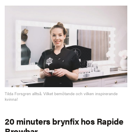
Tilda Forsgren alltså. Vilket bemötande och vilken inspirerande
kvinna!
20 minuters brynfix hos Rapide
Browbar