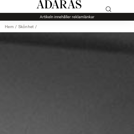
Artikeln innehåller reklamlänkar
Hem
/
Skönhet
/