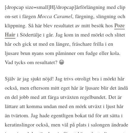
[dropcap size=small]H[/dropcap]årförlängning med clip
on-set i färgen
Mocca Caramel
, färgning, slingning och
Poze
klippning. Så här blev resultatet av mitt besök hos
Hair
i Södertälje i går. Jag kom in med mörkt och slitet
hår och gick ut med en längre, fräschare frilla i en
ljusare brun nyans som påminner om fudge eller kola.
Vad tycks om resultatet? 😀
Själv är jag sjukt nöjd! Jag trivs otroligt bra i mörkt hår
också, men eftersom mitt eget hår är ljusare blir det ändå
en del jobb med att färga utväxten regelbundet. Det är
lättare att komma undan med en mörk utväxt i ljust hår
än tvärtom. Jag hade egentligen bokat tid för att sätta i
keratinslingor också, men väl på plats i salongen ändrade