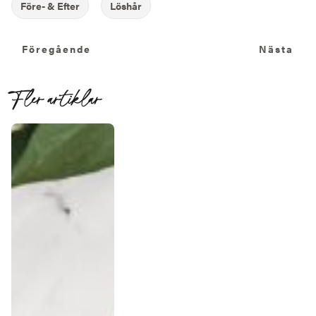
Föregående
N
Föregående
Nästa
Fler artiklar