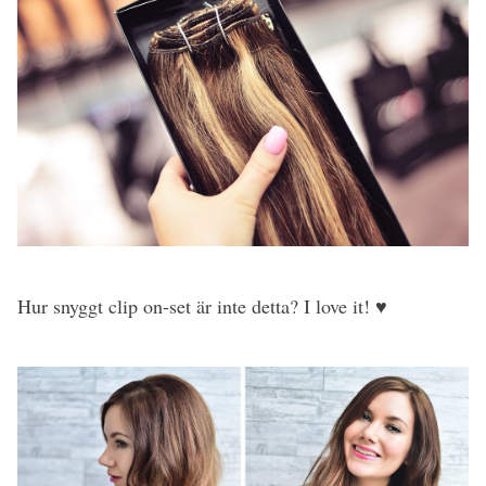
Hur snyggt clip on-set är inte detta? I love it! ♥