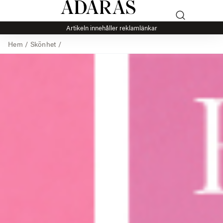
Artikeln innehåller reklamlänkar
Hem
/
Skönhet
/