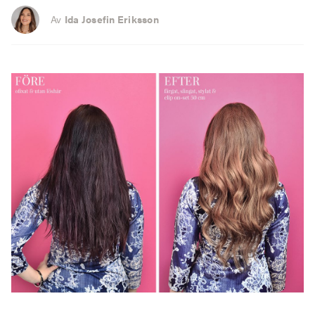
Av
Ida Josefin Eriksson