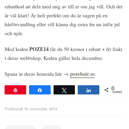
rabattkod att dela med mig av till er om jag vill. Och det
är väl klart! Är helt perfekt om du är sugen på en
hårförvandling eller vill känna dig extra fin nu inför jul
och nyår.
POZE14
Med koden
får du 50 kronor i rabatt + fri frakt
i deras webbshop. Koden gäller hela december.
pozehair.se
Spana in deras hemsida här →
.
0
Pin
Share
Tweet
Share
SHARES
Publicerat
19 november 2014