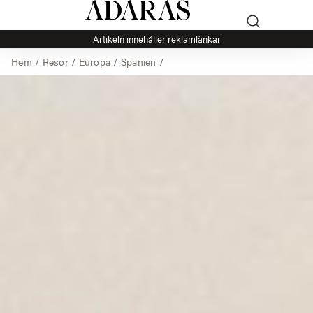
Artikeln innehåller reklamlänkar
Hem
/
Resor
/
Europa
/
Spanien
/