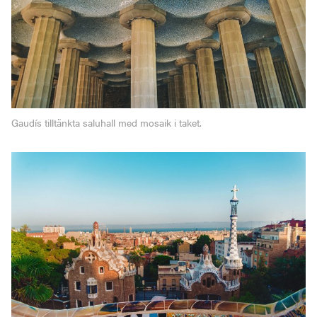
Gaudís tilltänkta saluhall med mosaik i taket.