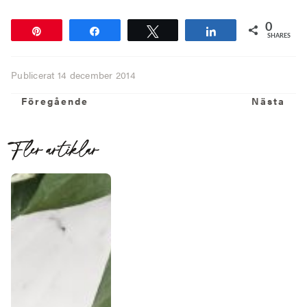
0
Pin
Share
Tweet
Share
SHARES
Publicerat
14 december 2014
Föregående
N
Föregående
Nästa
Fler artiklar