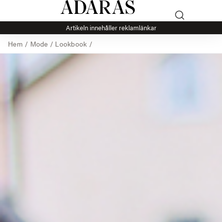
Artikeln innehåller reklamlänkar
Hem
/
Mode
/
Lookbook
/