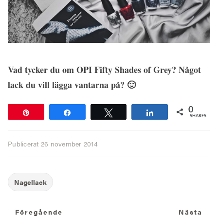
Vad tycker du om OPI Fifty Shades of Grey? Något
lack du vill lägga vantarna på? 🙂
0
Pin
Share
Tweet
Share
SHARES
Publicerat
26 november 2014
Föregående
N
Föregående
Nästa