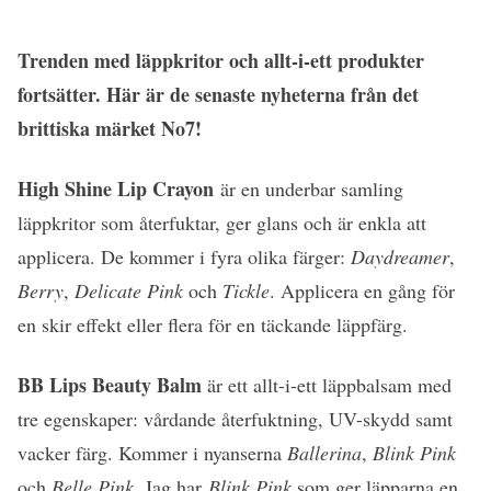
Trenden med läppkritor och allt-i-ett produkter
fortsätter. Här är de senaste nyheterna från det
brittiska märket No7!
High Shine Lip Crayon
är en underbar samling
läppkritor som återfuktar, ger glans och är enkla att
applicera. De kommer i fyra olika färger:
Daydreamer
,
Berry
,
Delicate Pink
och
Tickle
. Applicera en gång för
en skir effekt eller flera för en täckande läppfärg.
BB Lips Beauty Balm
är ett allt-i-ett läppbalsam med
tre egenskaper: vårdande återfuktning, UV-skydd samt
vacker färg. Kommer i nyanserna
Ballerina
,
Blink Pink
och
Belle Pink
. Jag har
Blink Pink
som ger läpparna en