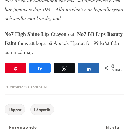
No7 är en av Storbritanniens bäst säljande märken och
har funnits sedan 1935. Alla produkter är hypoallergena
och snälla mot känslig hud.
No7 High Shine Lip Crayon
No7 BB Lips Beauty
och
Balm
finns att köpa på Apotek Hjärtat för 99 kr/st från
och med maj.
0
Pin
Share
Tweet
Share
SHARES
Publicerat
30 april 2014
Föregående
N
Föregående
Nästa