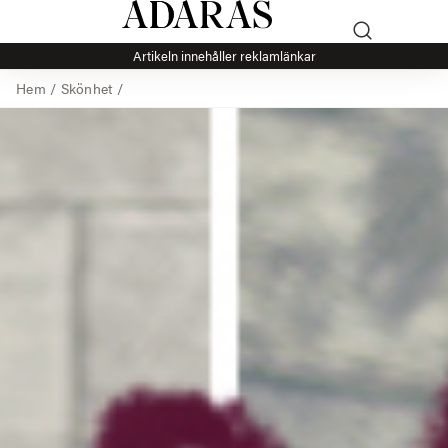
Artikeln innehåller reklamlänkar
Hem
/
Skönhet
/