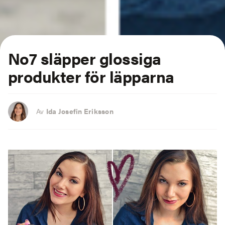
No7 släpper glossiga
produkter för läpparna
Av
Ida Josefin Eriksson