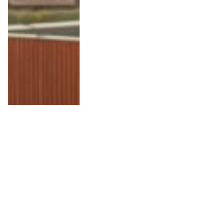
10 Anledningar att besöka
Wielkopolska i Polen