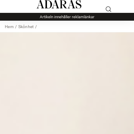
Artikeln innehåller reklamlänkar
Hem
/
Skönhet
/