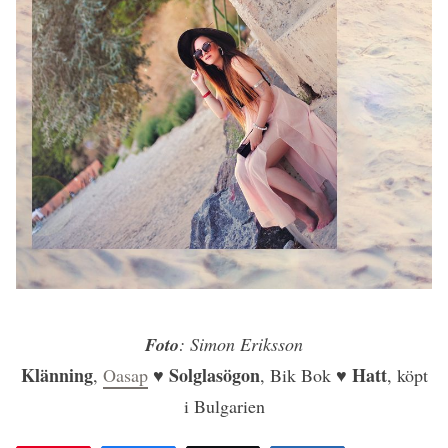
Foto
: Simon Eriksson
Klänning
Solglasögon
Hatt
,
Oasap
♥
, Bik Bok ♥
, köpt
i Bulgarien