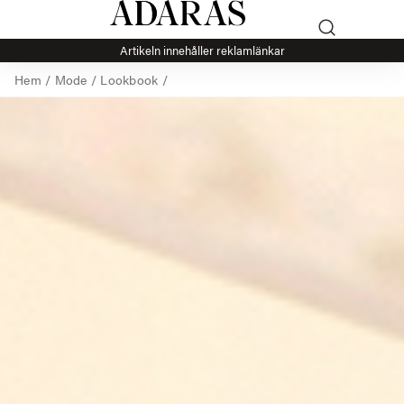
Artikeln innehåller reklamlänkar
Hem
/
Mode
/
Lookbook
/