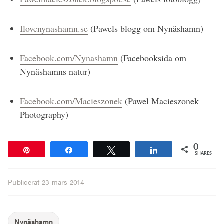
Ilovenynashamn.se
(Pawels blogg om Nynäshamn)
Facebook.com/Nynashamn
(Facebooksida om
Nynäshamns natur)
Facebook.com/Macieszonek
(Pawel Macieszonek
Photography)
0
Pin
Share
Tweet
Share
SHARES
Publicerat
23 mars 2014