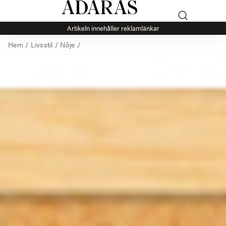
Artikeln innehåller reklamlänkar
Hem
/
Livsstil
/
Nöje
/