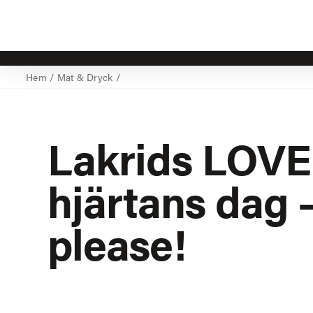
Hem
/
Mat & Dryck
/
Lakrids LOVE t
hjärtans dag –
please!