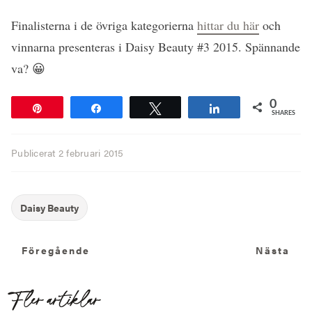
Finalisterna i de övriga kategorierna
hittar du här
och
vinnarna presenteras i Daisy Beauty #3 2015. Spännande
va? 😀
0
Pin
Share
Tweet
Share
SHARES
Publicerat
2 februari 2015
Föregående
N
Föregående
Nästa
Fler artiklar