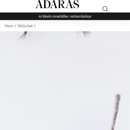
Artikeln innehåller reklamlänkar
Hem
/
Skönhet
/