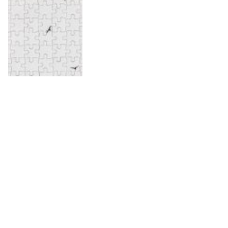
Skapa ett fotopussel med ditt
eget motiv