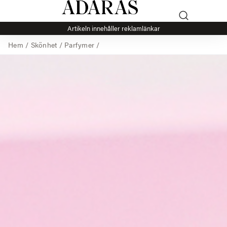
Artikeln innehåller reklamlänkar
Hem
/
Skönhet
/
Parfymer
/