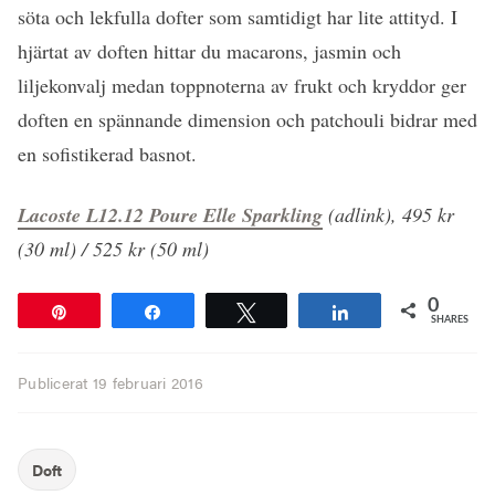
söta och lekfulla dofter som samtidigt har lite attityd. I
hjärtat av doften hittar du macarons, jasmin och
liljekonvalj medan toppnoterna av frukt och kryddor ger
doften en spännande dimension och patchouli bidrar med
en sofistikerad basnot.
Lacoste L12.12 Poure Elle Sparkling
(adlink), 495 kr
(30 ml) / 525 kr (50 ml)
0
Pin
Share
Tweet
Share
SHARES
Publicerat
19 februari 2016