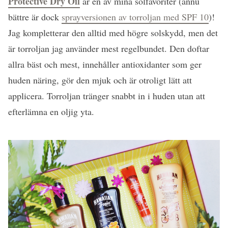
Protective Dry Oil
är en av mina solfavoriter (ännu
bättre är dock
sprayversionen av torroljan med SPF 10
)!
Jag kompletterar den alltid med högre solskydd, men det
är torroljan jag använder mest regelbundet. Den doftar
allra bäst och mest, innehåller antioxidanter som ger
huden näring, gör den mjuk och är otroligt lätt att
applicera. Torroljan tränger snabbt in i huden utan att
efterlämna en oljig yta.