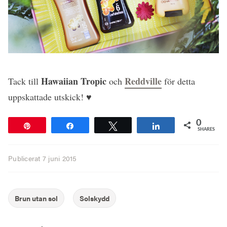
Hawaiian Tropic
Reddville
Tack till
och
för detta
uppskattade utskick! ♥
0
Pin
Share
Tweet
Share
SHARES
Publicerat
7 juni 2015