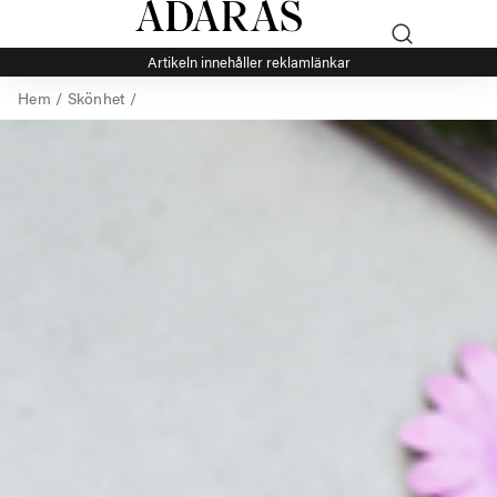
Artikeln innehåller reklamlänkar
Hem
/
Skönhet
/