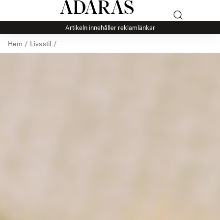
Artikeln innehåller reklamlänkar
Hem
/
Livsstil
/