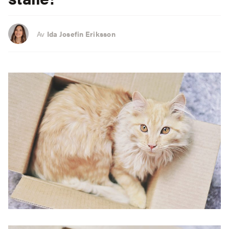
Av
Ida Josefin Eriksson