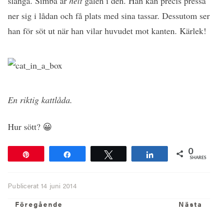
slänga. Simba är
helt
galen i den. Han kan precis pressa
ner sig i lådan och få plats med sina tassar. Dessutom ser
han för söt ut när han vilar huvudet mot kanten. Kärlek!
En riktig kattlåda.
Hur sött? 😀
0
Pin
Share
Tweet
Share
SHARES
Publicerat
14 juni 2014
Föregående
N
Föregående
Nästa