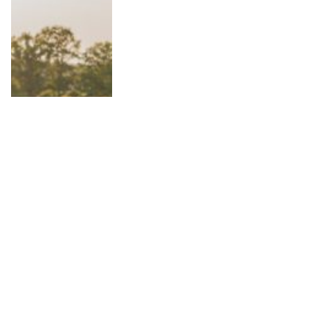
10 Anledningar att besöka
Wielkopolska i Polen