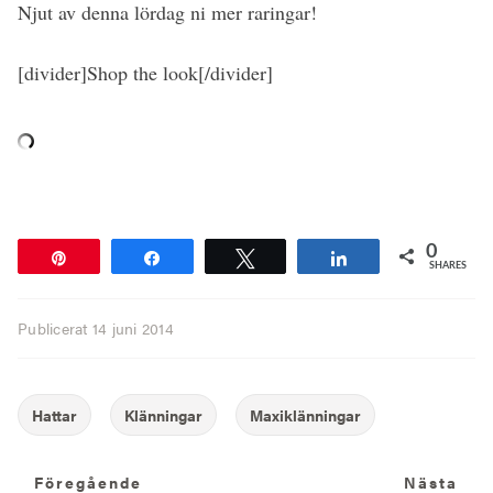
Njut av denna lördag ni mer raringar!
[divider]Shop the look[/divider]
0
Pin
Share
Tweet
Share
SHARES
Publicerat
14 juni 2014
Föregående
N
Föregående
Nästa