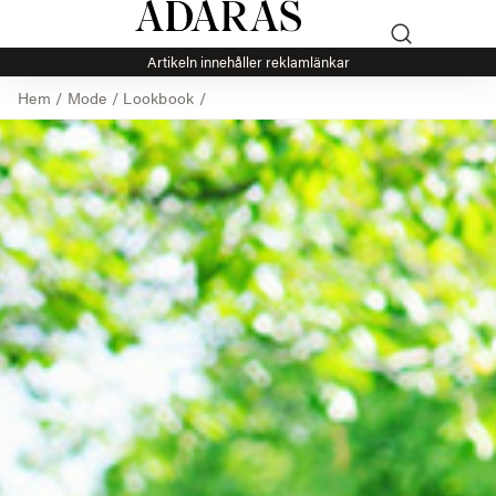
Artikeln innehåller reklamlänkar
Hem
/
Mode
/
Lookbook
/