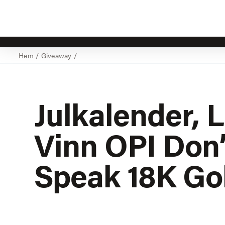
Hem
/
Giveaway
/
Julkalender, 
Vinn OPI Don’
Speak 18K Go