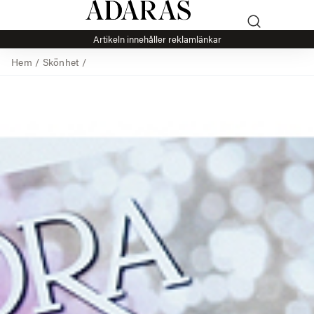
Artikeln innehåller reklamlänkar
Hem
/
Skönhet
/