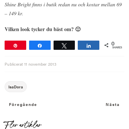
Shine Bright finns i butik redan nu och kostar mellan 69
– 149 kr.
Vilken look tycker du bäst om? 🙂
0
Pin
Share
Tweet
Share
SHARES
Publicerat
11 november 2013
Föregående
N
Föregående
Nästa
Fler artiklar