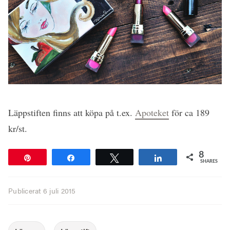
Läppstiften finns att köpa på t.ex.
Apoteket
för ca 189
kr/st.
8
Pin
Share
Tweet
Share
SHARES
Publicerat
6 juli 2015