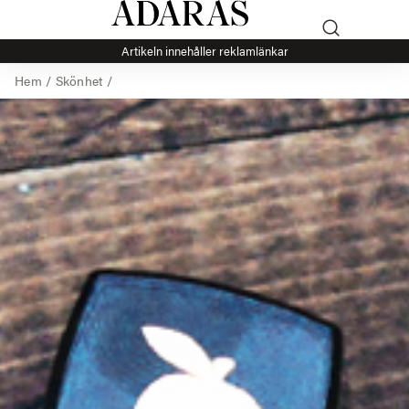
Artikeln innehåller reklamlänkar
Hem
/
Skönhet
/