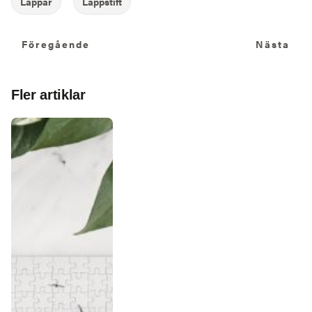
Föregående
N
Föregående
Nästa
Fler artiklar