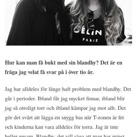
Hur kan man få bukt med sin blandhy? Det är en
fråga jag velat få svar på i över tio år.
Jag har alldeles för länge haft problem med blandhy. Det
går i perioder. Ibland får jag mycket finnar, ibland blir
jag så otroligt torr och ibland kämpar jag mot allt. Det
gör det svårt att lägga en snygg bas när T-zonen är fet
och kinderna kan vara alldeles för torra. Jag är inte
heller ensam. Blandhy, det vill säga att man har minst