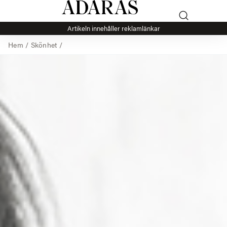
Artikeln innehåller reklamlänkar
Hem
/
Skönhet
/