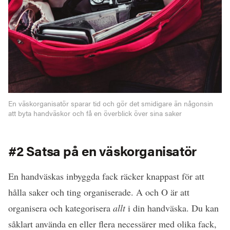
En väskorganisatör sparar tid och gör det smidigare än någonsin
att byta handväskor och få en överblick över sina saker
#2 Satsa på en väskorganisatör
En handväskas inbyggda fack räcker knappast för att
hålla saker och ting organiserade. A och O är att
organisera och kategorisera
allt
i din handväska. Du kan
såklart använda en eller flera necessärer med olika fack,