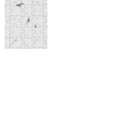
Skapa ett fotopussel med ditt
eget motiv