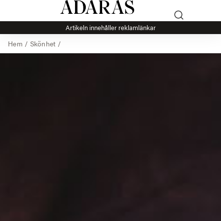
Artikeln innehåller reklamlänkar
Hem
/
Skönhet
/