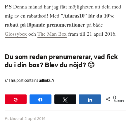
P.S
Denna månad har jag fått möjligheten att dela med
Adaras10
får du 10%
mig av en rabattkod! Med ”
”
rabatt på löpande prenumerationer
på både
Glossybox
och
The Man Box
fram till 21 april 2016.
Du som redan prenumererar, vad fick
du i din box? Blev du nöjd? 🙂
0
Pin
Share
Tweet
Share
SHARES
Publicerat
2 april 2016