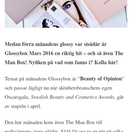
Medan förra månadens glossy var sisådär är
Glossybox Mars 2016 en riktig hit – och så även The
Man Box! Nyfiken på vad som fanns i? Kolla här!
Beauty of Opinion
Temat på månadens Glossybox är ”
”
och passar lägligt nu när skönhetsbranschens egen
Oscarsgala,
Swedish Beauty and Cosmetics Awards
, går
av stapeln i april.
Den här månaden kom även The Man Box till
pojkvännens stora glädje. Sååå låt oss ta en titt på vilka