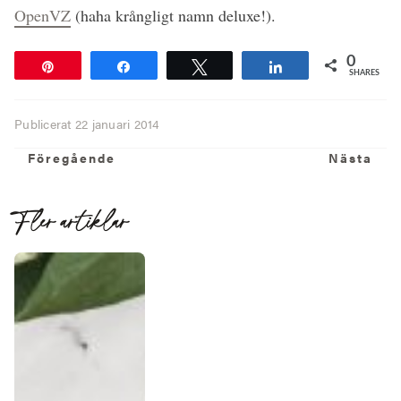
OpenVZ
(haha krångligt namn deluxe!).
0
Pin
Share
Tweet
Share
SHARES
Publicerat
22 januari 2014
Föregående
N
Föregående
Nästa
Fler artiklar