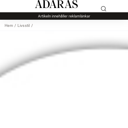
Artikeln innehåller reklamlänkar
Hem
/
Livsstil
/