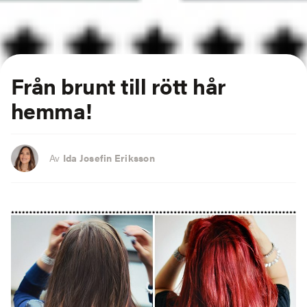
Från brunt till rött hår
hemma!
Av
Ida Josefin Eriksson