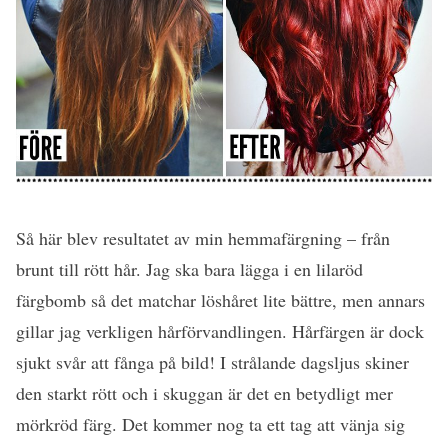
Så här blev resultatet av min hemmafärgning – från
brunt till rött hår. Jag ska bara lägga i en lilaröd
färgbomb så det matchar löshåret lite bättre, men annars
gillar jag verkligen hårförvandlingen. Hårfärgen är dock
sjukt svår att fånga på bild! I strålande dagsljus skiner
den starkt rött och i skuggan är det en betydligt mer
mörkröd färg. Det kommer nog ta ett tag att vänja sig