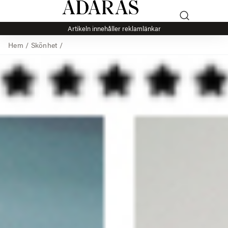
Artikeln innehåller reklamlänkar
Hem
/
Skönhet
/