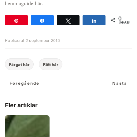
hemmaguide här
.
0
Pin
Share
Tweet
Share
SHARES
Publicerat
2 september 2013
Föregående
N
Föregående
Nästa
Fler artiklar