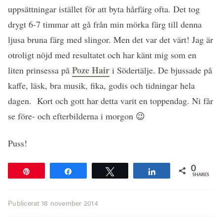
uppsättningar istället för att byta hårfärg ofta. Det tog
drygt 6-7 timmar att gå från min mörka färg till denna
ljusa bruna färg med slingor. Men det var det värt! Jag är
otroligt nöjd med resultatet och har känt mig som en
Poze Hair
liten prinsessa på
i Södertälje. De bjussade på
kaffe, läsk, bra musik, fika, godis och tidningar hela
dagen. Kort och gott har detta varit en toppendag. Ni får
se före- och efterbilderna i morgon 😉
Puss!
0
Pin
Share
Tweet
Share
SHARES
Publicerat
18 november 2014