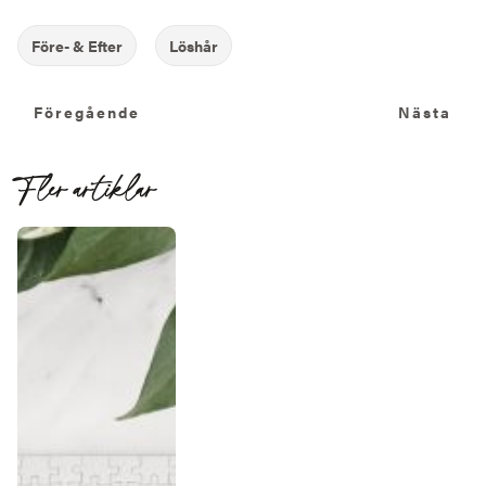
Föregående
N
Föregående
Nästa
Fler artiklar