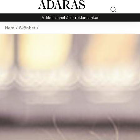
Artikeln innehåller reklamlänkar
Hem
/
Skönhet
/