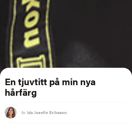
En tjuvtitt på min nya
hårfärg
Av
Ida Josefin Eriksson