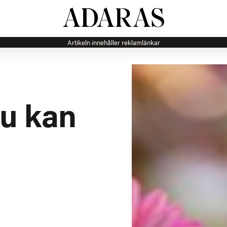
Artikeln innehåller reklamlänkar
du kan