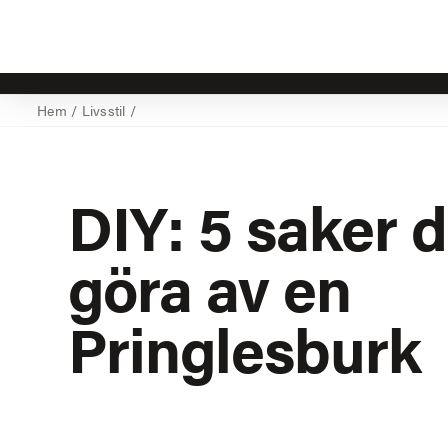
Hem
/
Livsstil
/
DIY: 5 saker 
göra av en
Pringlesburk