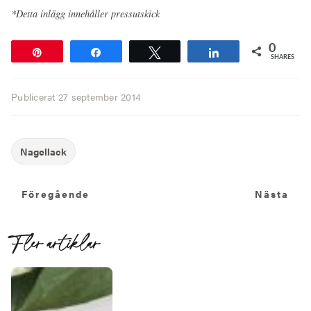
*Detta inlägg innehåller pressutskick
0
Pin
Share
Tweet
Share
SHARES
Publicerat
27 september 2014
Föregående
N
Föregående
Nästa
Fler artiklar