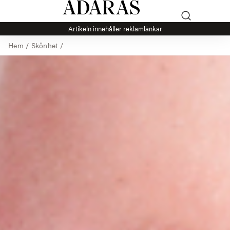
Artikeln innehåller reklamlänkar
Hem
/
Skönhet
/