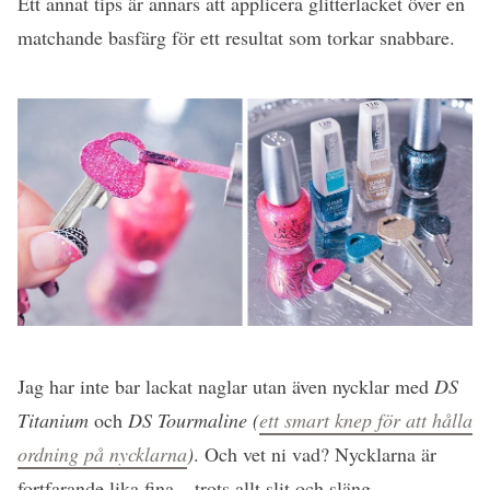
Ett annat tips är annars att applicera glitterlacket över en
matchande basfärg för ett resultat som torkar snabbare.
Jag har inte bar lackat naglar utan även nycklar med
DS
Titanium
och
DS Tourmaline (
ett smart knep för att hålla
ordning på nycklarna
)
. Och vet ni vad? Nycklarna är
fortfarande lika fina – trots allt slit och släng.