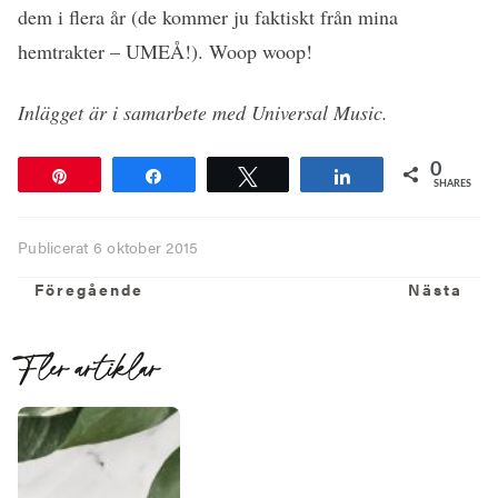
dem i flera år (de kommer ju faktiskt från mina
hemtrakter – UMEÅ!). Woop woop!
Inlägget är i samarbete med Universal Music.
0
Pin
Share
Tweet
Share
SHARES
Publicerat
6 oktober 2015
Föregående
N
Föregående
Nästa
Fler artiklar