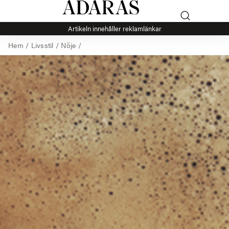
Artikeln innehåller reklamlänkar
Hem
/
Livsstil
/
Nöje
/