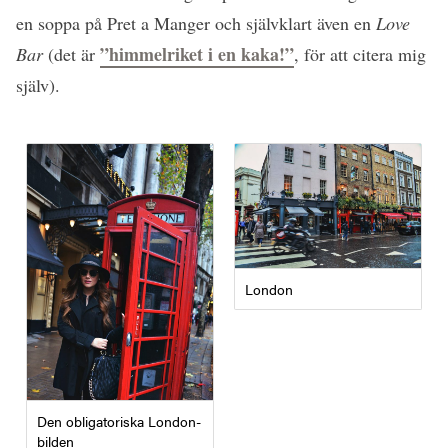
en soppa på Pret a Manger och självklart även en
Love
”himmelriket i en kaka!”
Bar
(det är
, för att citera mig
själv).
London
Den obligatoriska London-
bilden