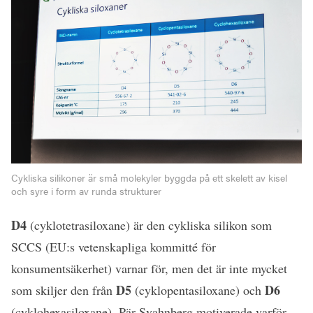
Cykliska silikoner är små molekyler byggda på ett skelett av kisel
och syre i form av runda strukturer
D4
(cyklotetrasiloxane) är den cykliska silikon som
SCCS (EU:s vetenskapliga kommitté för
konsumentsäkerhet) varnar för, men det är inte mycket
D5
D6
som skiljer den från
(cyklopentasiloxane) och
(cyklohexasiloxane). Pär Svahnberg motiverade varför