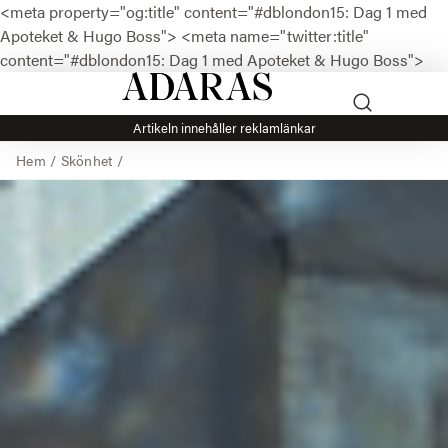
<meta property="og:title" content="#dblondon15: Dag 1 med
Apoteket & Hugo Boss">
<meta name="twitter:title"
content="#dblondon15: Dag 1 med Apoteket & Hugo Boss">
Artikeln innehåller reklamlänkar
Hem
/
Skönhet
/