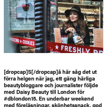
[dropcap]S[/dropcap]å här såg det ut
förra helgen när jag, ett gäng härliga
beautybloggare och journalister följde
med Daisy Beauty till London för
#dblondon15. En underbar weekend
med föreläsningar, skönhetssnack, god