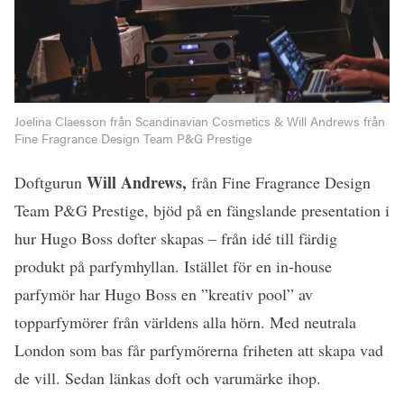
Joelina Claesson från Scandinavian Cosmetics & Will Andrews från
Fine Fragrance Design Team P&G Prestige
Will Andrews,
Doftgurun
från Fine Fragrance Design
Team P&G Prestige, bjöd på en fängslande presentation i
hur Hugo Boss dofter skapas – från idé till färdig
produkt på parfymhyllan. Istället för en
in-house
parfymör
har Hugo Boss en ”kreativ pool” av
topparfymörer från världens alla hörn. Med neutrala
London som bas får parfymörerna friheten att skapa vad
de vill. Sedan länkas doft och varumärke ihop.