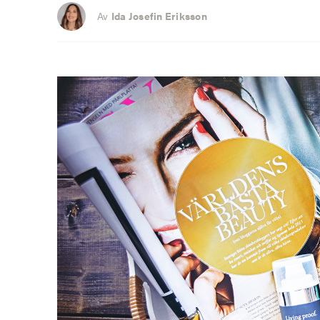
Av
Ida Josefin Eriksson