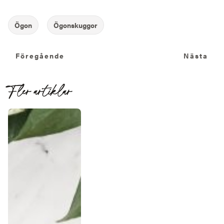
Föregående
N
Föregående
Nästa
Fler artiklar