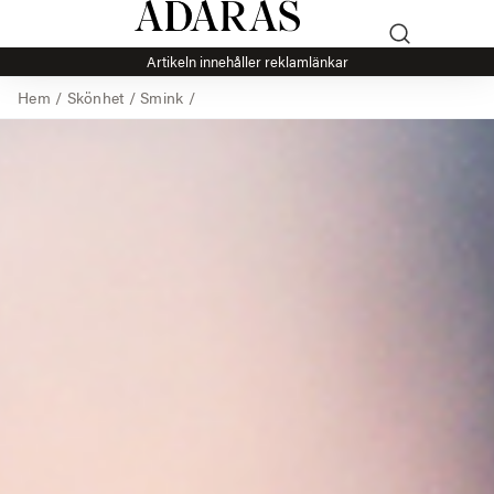
Artikeln innehåller reklamlänkar
Hem
/
Skönhet
/
Smink
/