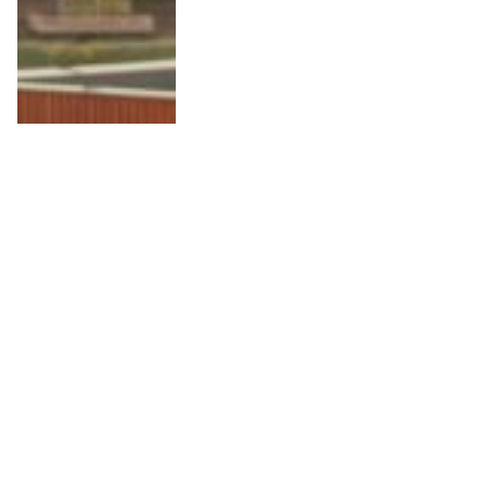
10 Anledningar att besöka
Wielkopolska i Polen