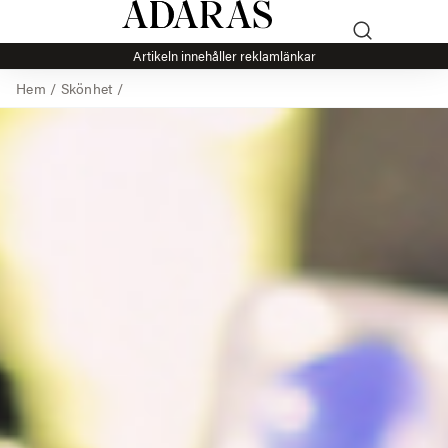
Artikeln innehåller reklamlänkar
Hem
/
Skönhet
/