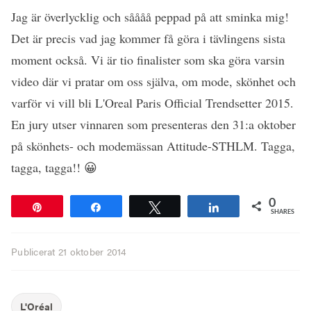
Jag är överlycklig och såååå peppad på att sminka mig!
Det är precis vad jag kommer få göra i tävlingens sista
moment också. Vi är tio finalister som ska göra varsin
video där vi pratar om oss själva, om mode, skönhet och
varför vi vill bli L'Oreal Paris Official Trendsetter 2015.
En jury utser vinnaren som presenteras den 31:a oktober
på skönhets- och modemässan Attitude-STHLM. Tagga,
tagga, tagga!! 😀
0
Pin
Share
Tweet
Share
SHARES
Publicerat
21 oktober 2014