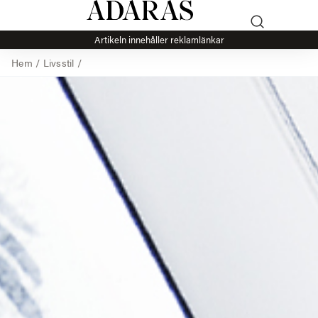
Artikeln innehåller reklamlänkar
Hem
/
Livsstil
/