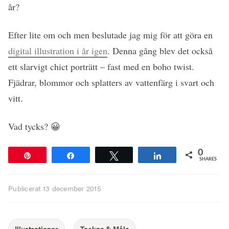
år?
Efter lite om och men beslutade jag mig för att göra en
digital illustration i år igen
. Denna gång blev det också
ett slarvigt chict porträtt – fast med en boho twist.
Fjädrar, blommor och splatters av vattenfärg i svart och
vitt.
Vad tycks? 😀
0
Pin
Share
Tweet
Share
SHARES
Publicerat
13 december 2015