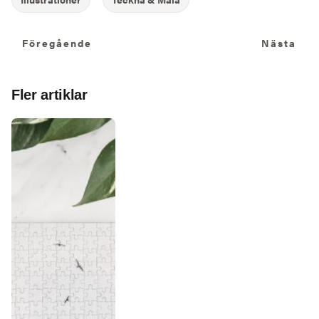
Föregående
N
Föregående
Nästa
Fler artiklar