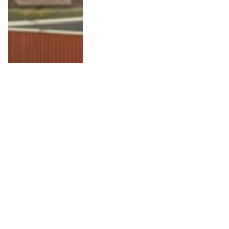
10 Anledningar att besöka
Wielkopolska i Polen