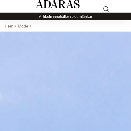
Artikeln innehåller reklamlänkar
Hem
/
Mode
/