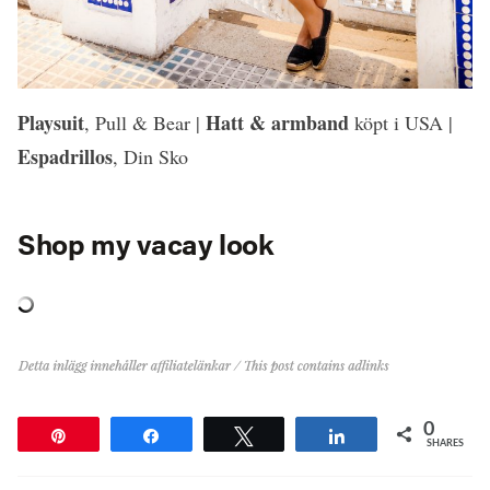
Playsuit
Hatt & armband
, Pull & Bear |
köpt i USA |
Espadrillos
, Din Sko
Shop my vacay look
0
Pin
Share
Tweet
Share
SHARES