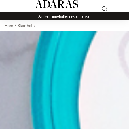
Artikeln innehåller reklamlänkar
Hem
/
Skönhet
/