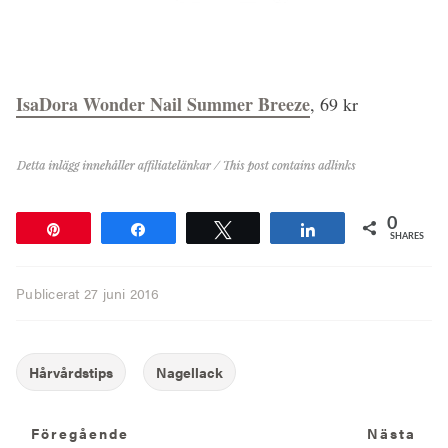
IsaDora Wonder Nail Summer Breeze
, 69 kr
0
Pin
Share
Tweet
Share
SHARES
Publicerat
27 juni 2016
Föregående
N
Föregående
Nästa