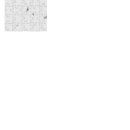
Skapa ett fotopussel med ditt
eget motiv