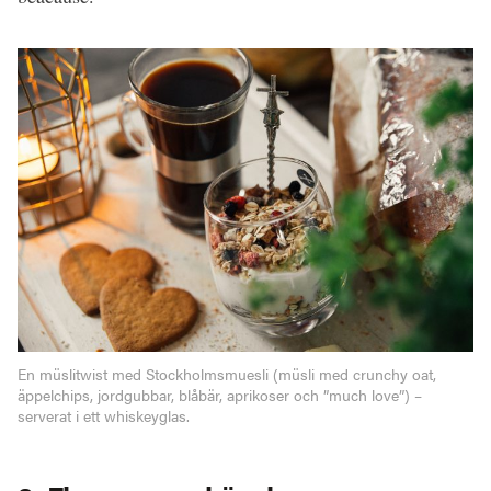
En müslitwist med Stockholmsmuesli (müsli med crunchy oat,
äppelchips, jordgubbar, blåbär, aprikoser och ”much love”) –
serverat i ett whiskeyglas.