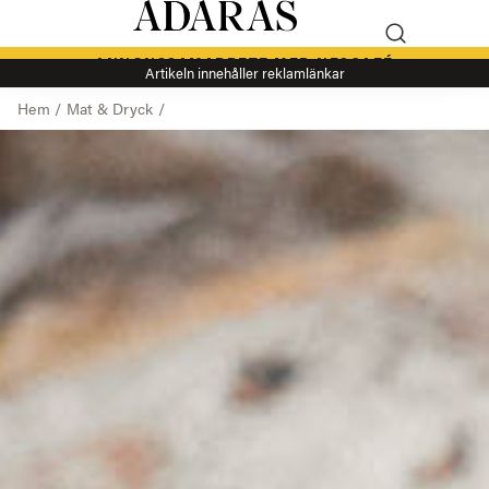
ANNONSSAMARBETE MED NESCAFÉ
Artikeln innehåller reklamlänkar
Hem
/
Mat & Dryck
/