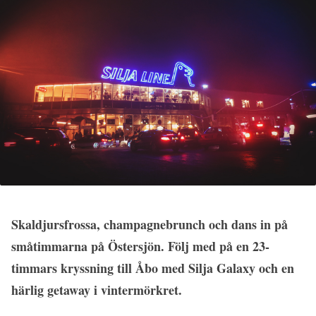
Skaldjursfrossa, champagnebrunch och dans in på
småtimmarna på Östersjön. Följ med på en 23-
timmars kryssning till Åbo med Silja Galaxy och en
härlig getaway i vintermörkret.