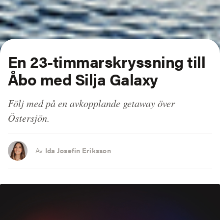
En 23-timmarskryssning till
Åbo med Silja Galaxy
Följ med på en avkopplande getaway över
Östersjön.
Av
Ida Josefin Eriksson