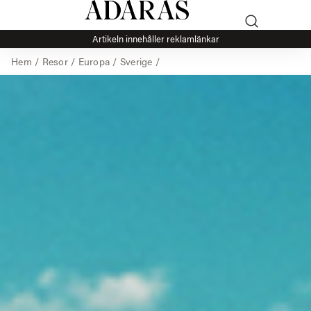
Artikeln innehåller reklamlänkar
Hem
/
Resor
/
Europa
/
Sverige
/