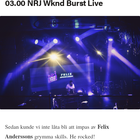
03.00 NRJ Wknd Burst Live
Felix
Sedan kunde vi inte låta bli att impas av
Andersson
s
grymma skills. He rocked!