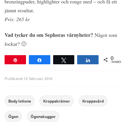
bronzingpuder, highlighter och rouge med – och få ett
jämnt resultat.
Pris: 265 kr
Vad tycker du om Sephoras vårnyheter?
Något som
lockar? 🙂
0
Pin
Share
Tweet
Share
SHARES
Publicerat
13 februari 2016