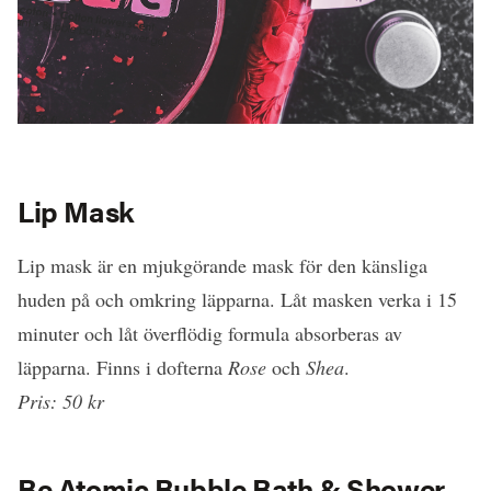
Lip Mask
Lip mask är en mjukgörande mask för den känsliga
huden på och omkring läpparna. Låt masken verka i 15
minuter och låt överflödig formula absorberas av
läpparna. Finns i dofterna
Rose
och
Shea
.
Pris: 50 kr
Be Atomic Bubble Bath & Shower