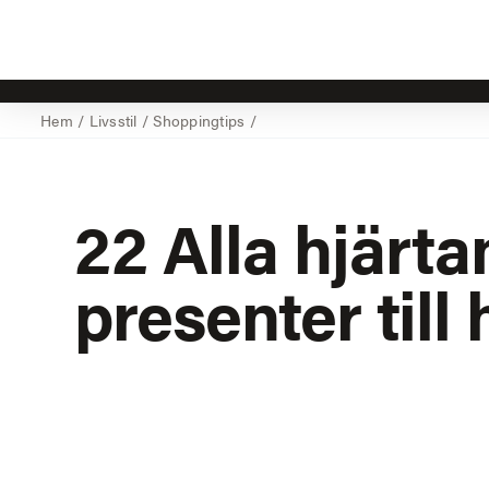
Hem
/
Livsstil
/
Shoppingtips
/
22 Alla hjärta
presenter till