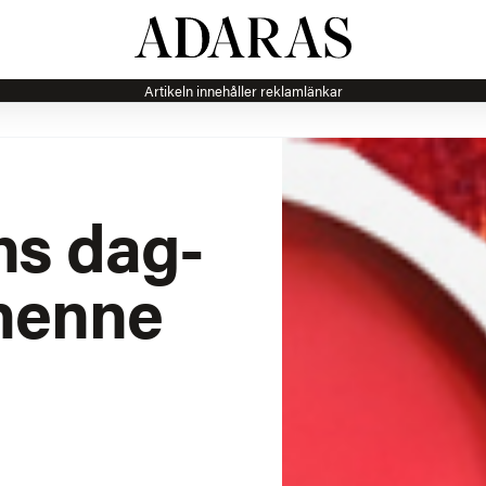
Artikeln innehåller reklamlänkar
ns dag-
 henne