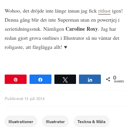
Wohoo, det dröjde inte länge innan jag fick
ritlust
igen!
Denna gång blir det inte Superman utan en powertjej i
Caroline Roxy
serietidningsstuk. Nämligen
. Jag har
redan gjort grova outlines i Illustrator så nu väntar det
roligaste, att färglägga allt! ♥
0
Pin
Share
Tweet
Share
SHARES
Publicerat
13 juli 2014