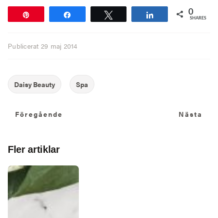
0
Pin
Share
Tweet
Share
SHARES
Publicerat
29 maj 2014
Föregående
N
Föregående
Nästa
Fler artiklar