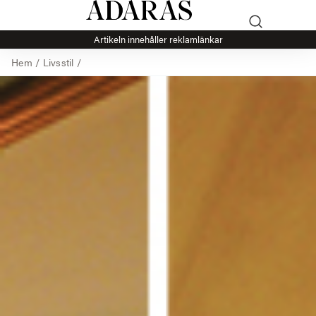
Artikeln innehåller reklamlänkar
Hem
/
Livsstil
/