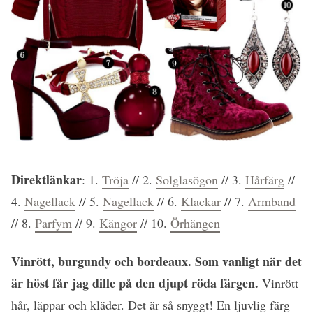
Direktlänkar
: 1.
Tröja
// 2.
Solglasögon
// 3.
Hårfärg
//
4.
Nagellack
// 5.
Nagellack
// 6.
Klackar
// 7.
Armband
// 8.
Parfym
// 9.
Kängor
// 10.
Örhängen
Vinrött, burgundy och bordeaux. Som vanligt när det
är höst får jag dille på den djupt röda färgen.
Vinrött
hår, läppar och kläder. Det är så snyggt! En ljuvlig färg