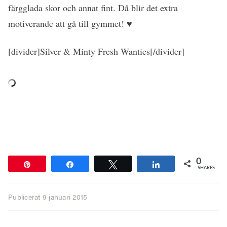
färgglada skor och annat fint. Då blir det extra
motiverande att gå till gymmet! ♥
[divider]Silver & Minty Fresh Wanties[/divider]
0
Pin
Share
Tweet
Share
SHARES
Publicerat
9 januari 2015