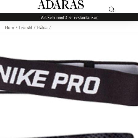
Artikeln innehåller reklamlänkar
Hem
/
Livsstil
/
Hälsa
/