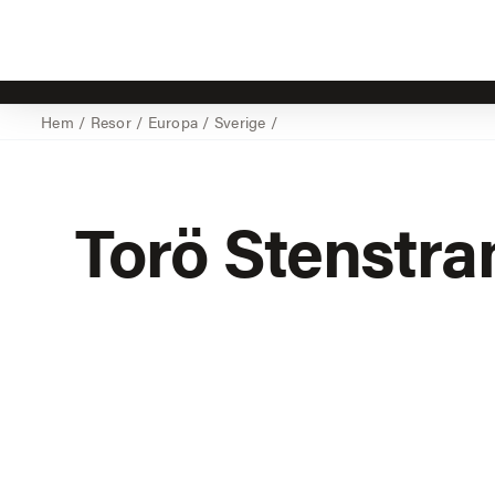
Hem
/
Resor
/
Europa
/
Sverige
/
Torö Stenstra