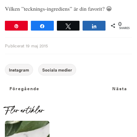
Vilken ”tecknings-ingrediens” är din favorit? 😀
0
Pin
Share
Tweet
Share
SHARES
Publicerat
19 maj 2015
Föregående
N
Föregående
Nästa
Fler artiklar