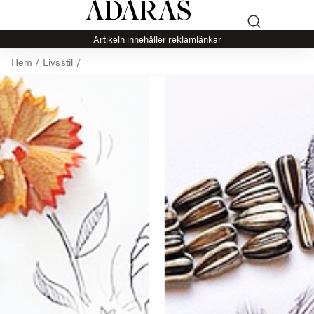
Artikeln innehåller reklamlänkar
Hem
/
Livsstil
/