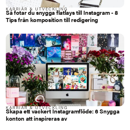
KARRIÄR & UTVECKLING
Så fotar du snygga flatlays till Instagram - 8
Tips från komposition till redigering
KARRIÄR & UTVECKLING
Skapa ett vackert Instagramflöde:
6 Snygga
konton att inspireras av