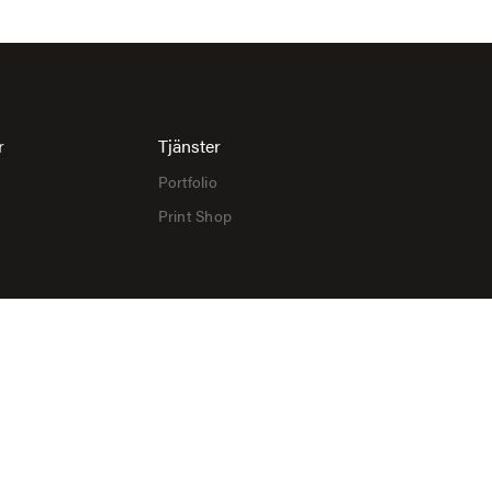
r
Tjänster
Portfolio
Print Shop
cks
ck
Made with
❤
by Ida Josefin​​