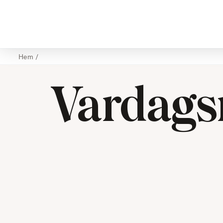
Hem
/
Vardags