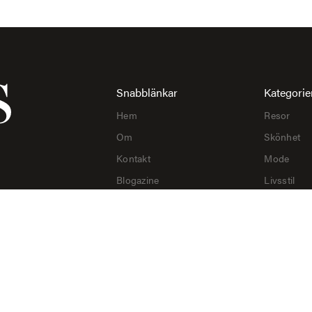
Snabblänkar
Kategorie
Hem
Resor
Om
Skönhet
Kontakt
Mode
Blogazine
Livsstil
Integritetspolicy
Tips & Tri
Mat & Dry